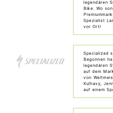
legendären S
Bike. Wo son
Premiummarke
Spezialist L
vor Ort!
Specialized 
Begonnen hab
legendären S
auf dem Mark
von Weltmeis
Kulhavy, Jen
auf einem Spe