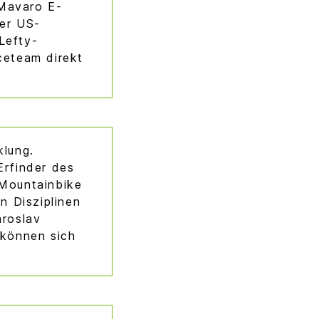
Mavaro E-
der US-
Lefty-
ceteam direkt
klung.
Erfinder des
 Mountainbike
n Disziplinen
aroslav
 können sich