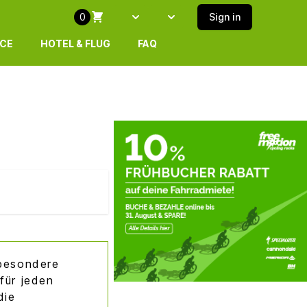
0
Sign in
Select language
SELECT ISLAND
ICE
HOTEL & FLUG
FAQ
 besondere
für jeden
die