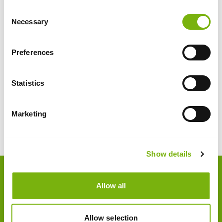
Consent
Necessary
Selection
Preferences
JETZT BUCHEN:
Statistics
Booking.com
Marketing
Show details
Footer
Über uns
Allow all
Partner
Allow selection