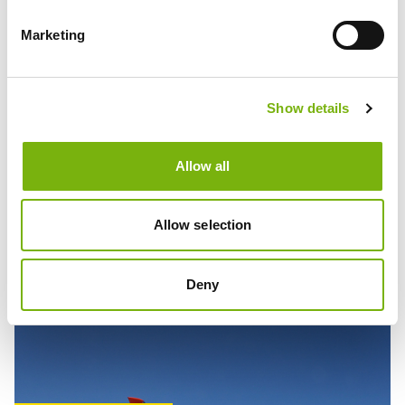
GRANDIOSE
LANDSCHAFTEN
Marketing
Show details
Allow all
Allow selection
Deny