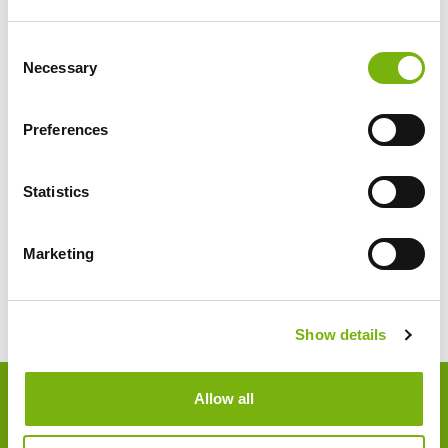
Consent
Necessary
Selection
Preferences
Statistics
JETZT BUCHEN:
Marketing
Booking.com
Show details
Footer
Allow all
Über uns