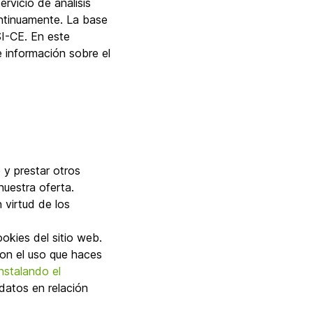
rvicio de análisis
ontinuamente. La base
SI-CE. En este
e información sobre el
b y prestar otros
nuestra oferta.
 virtud de los
okies del sitio web.
con el uso que haces
nstalando el
datos en relación