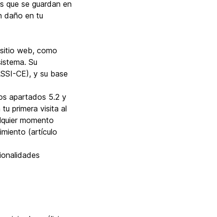
os que se guardan en
ún daño en tu
 sitio web, como
sistema. Su
LSSI-CE), y su base
los apartados 5.2 y
tu primera visita al
alquier momento
imiento (artículo
cionalidades