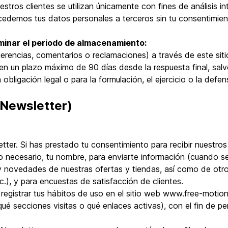
tros clientes se utilizan únicamente con fines de análisis int
 cedemos tus datos personales a terceros sin tu consentimien
minar el periodo de almacenamiento:
gerencias, comentarios o reclamaciones) a través de este sit
 en un plazo máximo de 90 días desde la respuesta final, sa
bligación legal o para la formulación, el ejercicio o la defe
(Newsletter)
tter. Si has prestado tu consentimiento para recibir nuestros
so necesario, tu nombre, para enviarte información (cuando se
 novedades de nuestras ofertas y tiendas, así como de otros
c.), y para encuestas de satisfacción de clientes.
egistrar tus hábitos de uso en el sitio web www.free-motio
qué secciones visitas o qué enlaces activas), con el fin de per