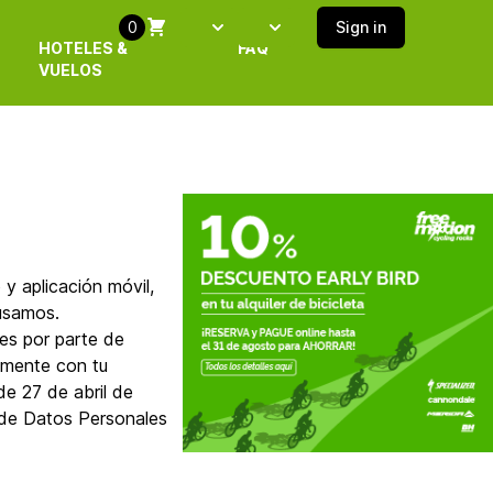
0
Sign in
Select language
SELECT ISLAND
HOTELES &
FAQ
VUELOS
y aplicación móvil,
usamos.
les por parte de
tamente con tu
e 27 de abril de
 de Datos Personales