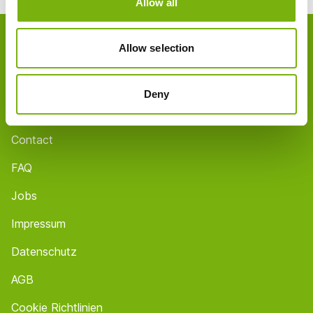
Allow all
Footer
Allow selection
Über uns
Partner
Deny
Shops / Öffnungszeiten
Contact
FAQ
Jobs
Impressum
Datenschutz
AGB
Cookie Richtlinien