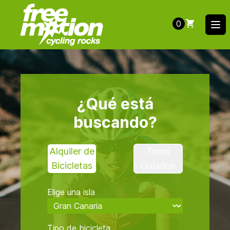
0
Ope
¿Qué está
buscando?
Alquiler de
Tours
Bicicletas
Guiados
Elige una isla
Tipo de bicicleta