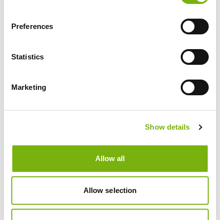
Preferences
bike
Statistics
STOPS
Descubre nuestra red de paradas
Marketing
en las que podrás hacer un
descanso y disfrutar de los
encantos isleños
Show details
Allow all
Allow selection