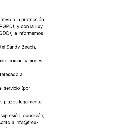
ativo a la protección
 (RGPD), y con la Ley
DGDD), le informamos
otel Sandy Beach,
emitir comunicaciones
nteresado al
l servicio (por
os plazos legalmente
supresión, oposición,
scrito a info@free-