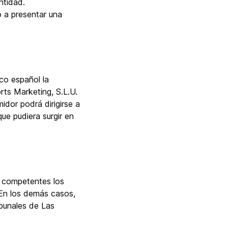
ntidad.
o a presentar una
co español la
rts Marketing, S.L.U.
idor podrá dirigirse a
que pudiera surgir en
án competentes los
 En los demás casos,
ibunales de Las