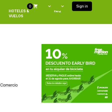
0
Sign in
Select language
SELECT ISLAND
HOTELES &
FAQ
VUELOS
e Comercio