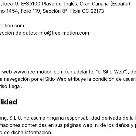
, local 9, E-35100 Playa del Inglés, Gran Canaria (España)
omo 1454, Folio 119, Sección 8ª, Hoja GC-22173
-motion.com
otección de datos: info@free-motion.com
io web www.free-motion.com (en adelante, "el Sitio Web"), del
La navegación por el Sitio Web atribuye la condición de usuari
iso Legal.
lidad
ting, S.L.U. no asume ninguna responsabilidad derivada de la 
ormaciones contenidas en sus páginas web, ni de los daños y p
to de dicha información.