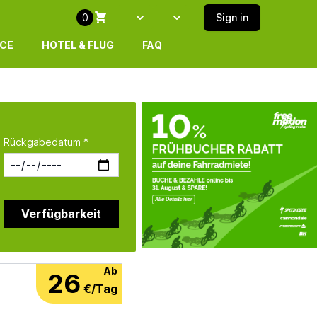
0
Sign in
Select language
SELECT ISLAND
ICE
HOTEL & FLUG
FAQ
Rückgabedatum *
Verfügbarkeit
Ab
26
€/Tag