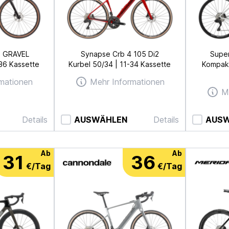
3 GRAVEL
Synapse Crb 4 105 Di2
Super
-36 Kassette
Kurbel 50/34 | 11-34 Kassette
Kompakt
mationen
Mehr Informationen
M
Details
AUSWÄHLEN
Details
AUS
Ab
Ab
31
36
€/Tag
€/Tag