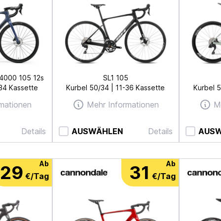
 4000 105 12s
SL1 105
-34 Kassette
Kurbel 50/34 | 11-36 Kassette
Kurbel 5
mationen
Mehr Informationen
M
Details
AUSWÄHLEN
Details
AUS
Ab
Ab
29
31
€/Tag
€/Tag