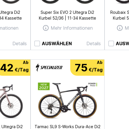
Ultegra Di2
Super Six EVO 2 Ultegra Di2
Roubaix 
-34 Kassette
Kurbel 52/36 | 11-34 Kassette
Kurbel 5
mationen
Mehr Informationen
M
Details
AUSWÄHLEN
Details
AUS
Ab
Ab
42
75
€/Tag
€/Tag
 Ultegra Di2
Tarmac SL9 S-Works Dura-Ace Di2