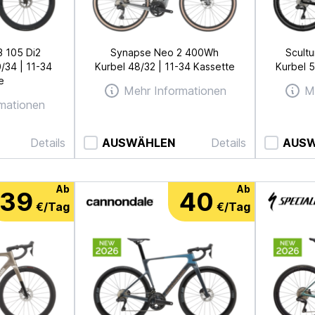
3 105 Di2
Synapse Neo 2 400Wh
Scultu
/34 | 11-34
Kurbel 48/32 | 11-34 Kassette
Kurbel 5
e
Mehr Informationen
M
mationen
Details
AUSWÄHLEN
Details
AUS
Ab
Ab
39
40
€/Tag
€/Tag