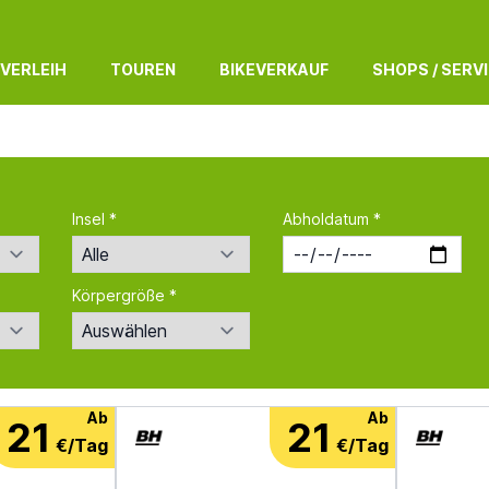
 VERLEIH
TOUREN
BIKEVERKAUF
SHOPS / SERV
Insel *
Abholdatum *
Körpergröße *
Ab
Ab
21
21
€/Tag
€/Tag