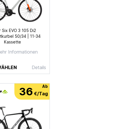
 Six EVO 3 105 Di2
kurbel 50/34 | 11-34
Kassette
ehr Informationen
WÄHLEN
Details
Ab
36
€/Tag