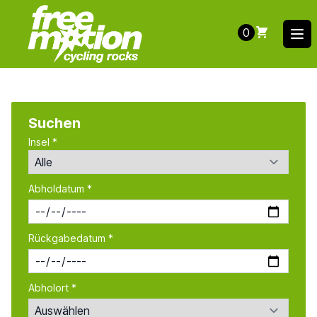
0
Ope
Suchen
Insel *
Abholdatum *
Rückgabedatum *
Abholort *