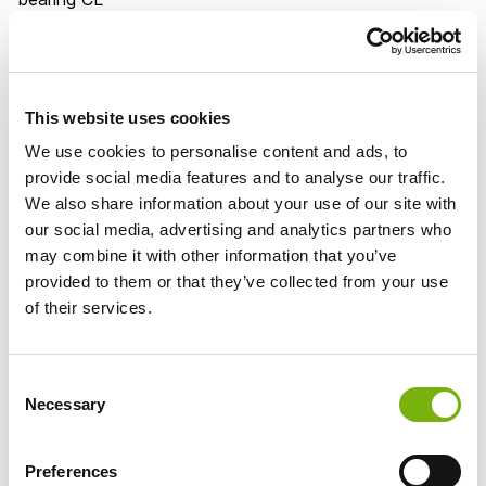
1 DAY
2-5 DAYS
6-12 DAYS
13
DAYS
+
€ 42
€ 36
€ 32
€ 29
This website uses cookies
Rental price per day
We use cookies to personalise content and ads, to
provide social media features and to analyse our traffic.
Das Cannondale Topstone Carbon 3 ist ideal für alle,
We also share information about your use of our site with
die auch abseits der Straße und auf Schotterwegen
our social media, advertising and analytics partners who
unterwegs sind. Dank des patentierten KingPin-
may combine it with other information that you’ve
Hinterbausystems und der progressiven Geometrie
provided to them or that they’ve collected from your use
bietet es hervorragenden Komfort auf Schotter, Erde
of their services.
und gemischtem Untergrund. Der ultraleichte Carbon
Rahmen sorgt für Kontrolle und Fahrkomfort auf
unebenem Terrain, ohne an Reaktionsfreudigkeit
Consent
Necessary
einzubüßen. Das wartungsfreie Dämpfungssystem
Selection
garantiert sanfte Nachgiebigkeit für lange Tage im
Sattel.
Preferences
Ausgestattet mit dem Shimano GRX 820 12-Gang-