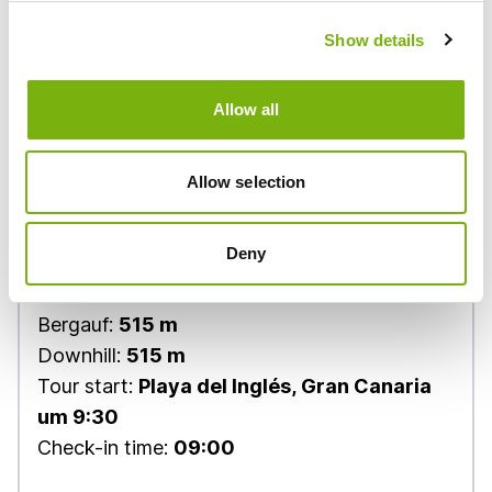
und genieße Tapas in einem
Höhlenrestaurant.
Show details
Allow all
Allow selection
Deny
Tour level:
Slow cycling
Distanz:
38 km
Bergauf:
515 m
Downhill:
515 m
Tour start:
Playa del Inglés, Gran Canaria
um 9:30
Check-in time:
09:00