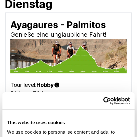
Dienstag
Ayagaures - Palmitos
Genieße eine unglaubliche Fahrt!
Tour level:
Hobby
Distanz:
50 km
Bergauf:
760 m
Downhill:
760 m
Tour start:
Playa del Inglés, Gran Canaria
This website uses cookies
um 9:15
We use cookies to personalise content and ads, to
Check-in time:
08:45