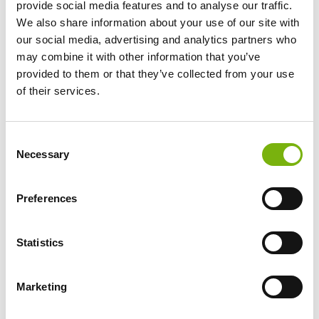
provide social media features and to analyse our traffic.
We also share information about your use of our site with
29 €
our social media, advertising and analytics partners who
may combine it with other information that you’ve
Preis exkl. Mietrad
provided to them or that they’ve collected from your use
INFO
of their services.
BUCHEN
Consent
Necessary
Selection
Preferences
Dienstag
Statistics
Ruhiges Radeln nach
Ayagaures + Tapas
Marketing
Entdecke zeitlose kanarische Dörfer