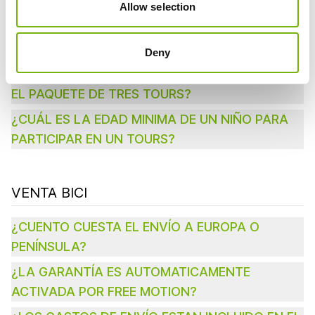
Allow selection
DIFERENTE DURANTE MI SEMANA DE BICICLETA
DE CARRETERA O MTB - ¿ES POSIBLE?
Deny
YA HE HECHO DOS TOURS, HE RESERVADO UN
TERCERO, ¿PUEDO TENER EL DESCUENTO POR
EL PAQUETE DE TRES TOURS?
¿CUÁL ES LA EDAD MINIMA DE UN NIÑO PARA
PARTICIPAR EN UN TOURS?
VENTA BICI
¿CUENTO CUESTA EL ENVÍO A EUROPA O
PENÍNSULA?
¿LA GARANTÍA ES AUTOMATICAMENTE
ACTIVADA POR FREE MOTION?