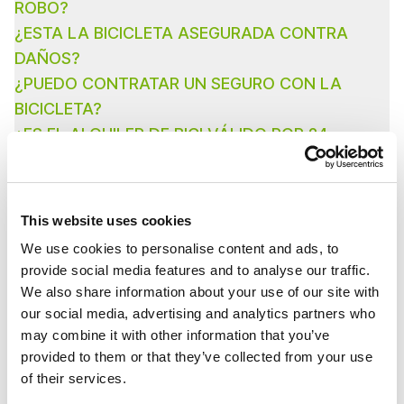
ROBO?
¿ESTA LA BICICLETA ASEGURADA CONTRA
DAÑOS?
¿PUEDO CONTRATAR UN SEGURO CON LA
BICICLETA?
¿ES EL ALQUILER DE BICI VÁLIDO POR 24
HORAS?
¿EXISTE UN SERVICIO DE ENTREGA Y RECOGIDA
EN MI HOTEL?
This website uses cookies
NO DISPONGO DE UNA TARJETA DE CREDITO EN
We use cookies to personalise content and ads, to
provide social media features and to analyse our traffic.
MI PODER. PUEDO DEJAR EL DEPOSITO EN
We also share information about your use of our site with
EFECTIVO (EN LA DEVOLUCIÓN)?
our social media, advertising and analytics partners who
¿ALGUIEN PUEDE VENIR A RECOGERME SI
may combine it with other information that you’ve
TENGO UN PROBLEMA EN LAS MONTAÑAS?
provided to them or that they’ve collected from your use
of their services.
¿PUEDO HACER UNA RESERVA DE BICICLETA