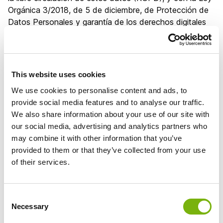
Orgánica 3/2018, de 5 de diciembre, de Protección de
Datos Personales y garantía de los derechos digitales
(LOPDGDD), le informamos de lo siguiente:
Responsable del tratamiento: Freesports Marketing,
S.L.U., CIF B35575521, con domicilio en Av. 8 de marzo,
s/n, Hotel Sandy Beach, local 9, E-35100 Playa del
This website uses cookies
Inglés, Gran Canaria (España).
We use cookies to personalise content and ads, to
Finalidad: gestionar la relación con el usuario, prestar los
provide social media features and to analyse our traffic.
servicios solicitados a través del Sitio Web y, en su
We also share information about your use of our site with
caso, remitir comunicaciones sobre nuestros productos
our social media, advertising and analytics partners who
y servicios.
may combine it with other information that you’ve
Legitimación: ejecución de una relación contractual o
provided to them or that they’ve collected from your use
precontractual con el usuario, consentimiento prestado
of their services.
por el interesado al cumplimentar los formularios del
Sitio Web y, en su caso, interés legítimo del responsable.
Destinatarios: no se cederán datos a terceros, salvo
Consent
obligación legal o cuando resulte necesario para la
Necessary
Selection
prestación del servicio (por ejemplo, proveedores