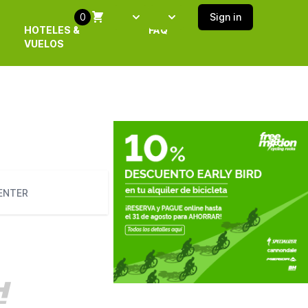
0
Sign in
Select language
SELECT ISLAND
HOTELES &
FAQ
VUELOS
CENTER