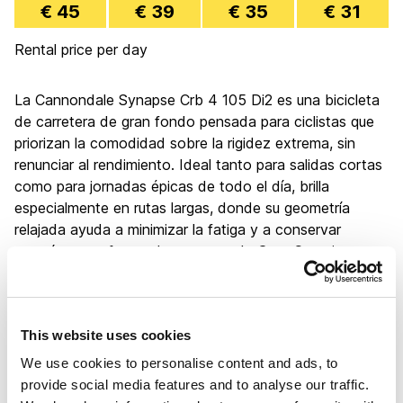
€ 45
€ 39
€ 35
€ 31
Rental price per day
La Cannondale Synapse Crb 4 105 Di2 es una bicicleta
de carretera de gran fondo pensada para ciclistas que
priorizan la comodidad sobre la rigidez extrema, sin
renunciar al rendimiento. Ideal tanto para salidas cortas
como para jornadas épicas de todo el día, brilla
especialmente en rutas largas, donde su geometría
relajada ayuda a minimizar la fatiga y a conservar
energía para afrontar los puertos de Gran Canaria y
Tenerife.
Ofrece una excelente transferencia de potencia, un
amplio rango de desarrollo y una gran estabilidad sobre
This website uses cookies
superficies variadas, lo que la convierte en una bicicleta
fiable y segura, perfecta para quienes buscan una
We use cookies to personalise content and ads, to
montura rápida y capaz, pero sin la exigencia de una
provide social media features and to analyse our traffic.
postura agresiva ni el castigo de una geometría de