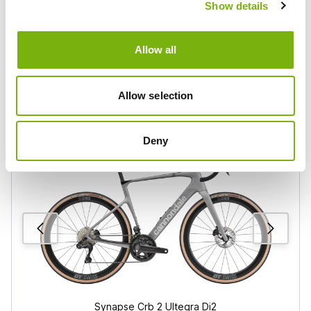
día sobre la bici explorando la isla con comodidad,
Show details
sin importar la pendiente ni el tipo de terreno.
Allow all
Recommended for you
Desde
Allow selection
36
€/día
Deny
Synapse Crb 2 Ultegra Di2