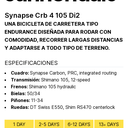
Synapse Crb 4 105 Di2
UNA BICICLETA DE CARRETERA TIPO
ENDURANCE DISEÑADA PARA RODAR CON
COMODIDAD, RECORRER LARGAS DISTANCIAS
Y ADAPTARSE A TODO TIPO DE TERRENO.
ESPECIFICACIONES
Cuadro:
Synapse Carbon, PRC, integrated routing
Transmisión:
Shimano 105, 12-speed
Frenos:
Shimano 105 hydraulic
Bielas:
50/34
Piñones:
11-34
Ruedas:
DT Swiss E550, Shim RS470 centerlock
1 DAY
2-5 DAYS
6-12 DAYS
13
DAYS
+