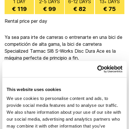
1 DAY
2-5 DAYS
6-12 DAYS
13
DAYS
+
€ 119
€ 99
€ 82
€ 75
Rental price per day
Ya sea para irte de carreras o entrenarte en una bici de
competición de alta gama, la bici de carretera
Specialized Tarmac Sl8 S-Works Disc Dura Ace es la
máquina perfecta de principio a fin.
Liviana y eficiente.
Con un peso de sólo 685 gr, la S-Works Tarmac SL8
This website uses cookies
FACT 12r de cuadro de carbono es la bici más eficiente
We use cookies to personalise content and ads, to
en su clase, diseñada por Specialized. Además, es
provide social media features and to analyse our traffic.
completamente aerodinámica. Las mejoras de este
We also share information about your use of our site with
modelo respecto a su antecesora SL7, no tienen rival.
our social media, advertising and analytics partners who
Estamos hablando de un 33% de mejora en la relación
may combine it with other information that you’ve
rigidez y peso y una reducción del peso en un 15%.