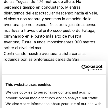
de las Yeguas, de 474 metros de altura. No
perdemos tiempo en conquistarlo. Mientras
disfrutamos del espectacular descenso hacia el valle,
el viento nos recorre y sentimos la emoción de la
aventura que nos espera. Nuestro siguiente ascenso
nos lleva a través del pintoresco pueblo de Fataga,
culminando en el punto más alto de nuestra
aventura, Tunte, a unos impresionantes 900 metros
sobre el nivel del mar.
Continuando nuestra aventura ciclista canaria,
rodamos por las pintorescas calles de San
Bartolomé de Tirajana antes de girar hacia el este,
hacia el pueblo de Santa Lucía. Aquí nos tomamos un
merecido descanso para reponer fuerzas. A
continuación, nuestro viaje toma un emocionante
This website uses cookies
giro hacia el sureste, descendiendo por la trepidante
We use cookies to personalise content and ads, to
carretera de Los Cuchillos, famosa por sus
provide social media features and to analyse our traffic.
emocionantes curvas y giros que ofrecen
We also share information about your use of our site with
impresionantes vistas de los barrancos y valles que