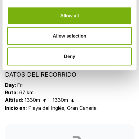
Por favor, asegúrate de leer detenidamente los
detalles del tour para que puedas seleccionar un tour
Allow all
que se ajuste tanto a tus expectativas como a tus
habilidades.
Allow selection
Edad mínima para participar: 16 años.
¿Interesado en la excursión? ¡Reserva ahora y
conquistemos el Switchback Heaven sobre dos
Deny
ruedas!
DATOS DEL RECORRIDO
Day
:
Fri
Ruta:
67 km
Altitud:
1330m
1330m
Inicio en:
Playa del Inglés, Gran Canaria