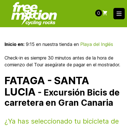
0
Ope
Inicio en:
9:15 en nuestra tienda en
Playa del Inglés
Check-in es siempre 30 minutos antes de la hora de
comienzo del Tour asegúrate de pagar en el mostrador.
FATAGA - SANTA
LUCIA
- Excursión Bicis de
carretera en Gran Canaria
¿Ya has seleccionado tu bicicleta de